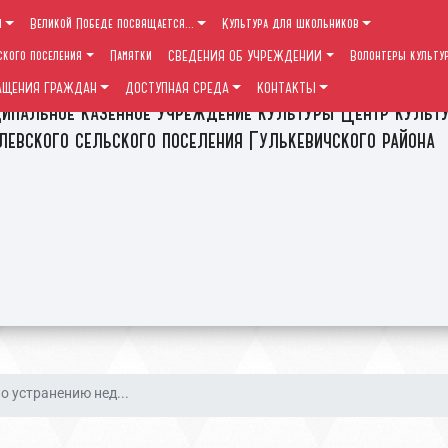
ы
Великой Победе посвящается...
Культура для школьников
ского поселения
Памятки
СВЕДЕНИЯ ОБ УЧРЕЖДЕНИИ
Волонтеры культу
АЩЕНИЯ ГРАЖДАН
ДОСТУПНАЯ СРЕДА
КОНТАКТЫ
ипальное казенное учреждение культуры Центр культ
левского сельского поселения Гулькевичского района
о устранению нед...