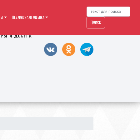
ры
Независимая оценка
Поиск
уры и досуга