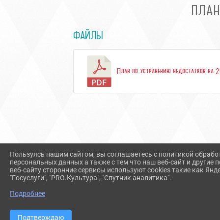
ПЛАН
ФАЙЛЫ
План по устранению недостатков на 
Пользуясь нашим сайтом, вы соглашаетесь с политикой обрабо
персональных данных а также с тем что наш веб-сайт и другие
веб-сайту сторонние сервисы используют cookies такие как Янд
"Госуслуги", "PRO.Культура", "Спутник аналитика".
Подробнее
Подтверждаю