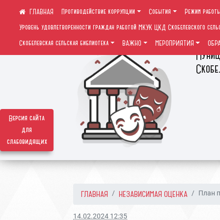
Противодействие коррупции
События
Режим работ
Уровень удовлетворенности граждан работой МКУК ЦКД Скобелевского сель
Скобелевская сельская библиотека
ВАЖНО
МЕРОПРИЯТИЯ
ОБР
Муниц
Скобе
Версия сайта
для
слабовидящих
ГЛАВНАЯ
НЕЗАВИСИМАЯ ОЦЕНКА
План п
14.02.2024 12:35