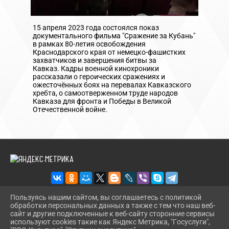
15 апреля 2023 года состоялся показ
документального фильма "Сражение за Кубань"
в рамках 80-летия освобождения
Краснодарского края от немецко-фашистких
захватчиков и завершения битвы за
Кавказ. Кадры военной кинохроники
рассказали о героических сражениях и
ожесточённых боях на перевалах Кавказского
хребта, о самоотверженном труде народов
Кавказа для фронта и Победы в Великой
Отечественной войне.
Пользуясь нашим сайтом, вы соглашаетесь с политикой
обработки персональных данных а также с тем что наш веб-
2026 Г. SKOBA-DK.GULKULT.RU
сайт и другие подключенные к веб-сайту сторонние сервисы
ВХОД
используют cookies такие как Яндекс Метрика, "Госуслуги",