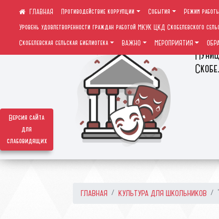
Противодействие коррупции
События
Режим работ
Уровень удовлетворенности граждан работой МКУК ЦКД Скобелевского сель
Скобелевская сельская библиотека
ВАЖНО
МЕРОПРИЯТИЯ
ОБР
Муниц
Скобе
Версия сайта
для
слабовидящих
ГЛАВНАЯ
КУЛЬТУРА ДЛЯ ШКОЛЬНИКОВ