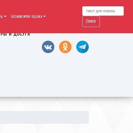
ры
Независимая оценка
Поиск
уры и досуга