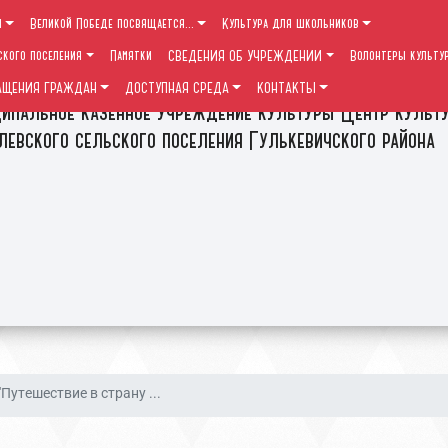
ы
Великой Победе посвящается...
Культура для школьников
ского поселения
Памятки
СВЕДЕНИЯ ОБ УЧРЕЖДЕНИИ
Волонтеры культу
АЩЕНИЯ ГРАЖДАН
ДОСТУПНАЯ СРЕДА
КОНТАКТЫ
ипальное казенное учреждение культуры Центр культ
левского сельского поселения Гулькевичского района
"Путешествие в страну ...