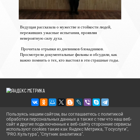
Ведущая рассказала о мужестве и стойкости людей,
переживших ужасные испытания, проявляя
невероятную силу духа.
Прочитала отрывки из дневников блокадников.
Просмотрели документальные фильмы и обсудили, как
.
важно помнить о тех, кто выстоял в эти страшные годы
Пользуясь нашим сайтом, вы соглашаетесь с политикой
обработки персональных данных а также с тем что наш веб-
2026 Г. SKOBA-DK.GULKULT.RU
сайт и другие подключенные к веб-сайту сторонние сервисы
ВХОД
используют cookies такие как Яндекс Метрика, "Госуслуги",
КАРТА САЙТА
"PRO.Культура", "Спутник аналитика".
^