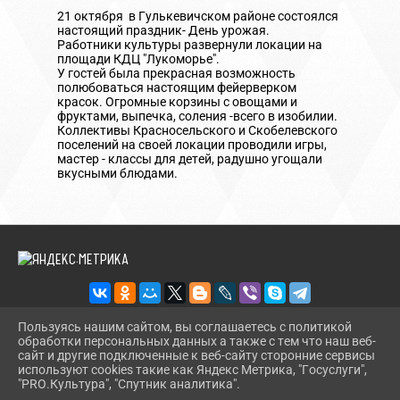
21 октября в Гулькевичском районе состоялся
настоящий праздник- День урожая.
Работники культуры развернули локации на
площади КДЦ "Лукоморье".
У гостей была прекрасная возможность
полюбоваться настоящим фейерверком
красок. Огромные корзины с овощами и
фруктами, выпечка, соления -всего в изобилии.
Коллективы Красносельского и Скобелевского
поселений на своей локации проводили игры,
мастер - классы для детей, радушно угощали
вкусными блюдами.
Пользуясь нашим сайтом, вы соглашаетесь с политикой
обработки персональных данных а также с тем что наш веб-
2026 Г. SKOBA-DK.GULKULT.RU
сайт и другие подключенные к веб-сайту сторонние сервисы
ВХОД
используют cookies такие как Яндекс Метрика, "Госуслуги",
КАРТА САЙТА
"PRO.Культура", "Спутник аналитика".
^