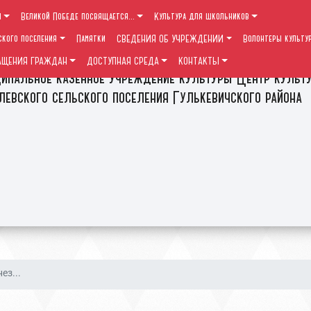
ы
Великой Победе посвящается...
Культура для школьников
ского поселения
Памятки
СВЕДЕНИЯ ОБ УЧРЕЖДЕНИИ
Волонтеры культу
АЩЕНИЯ ГРАЖДАН
ДОСТУПНАЯ СРЕДА
КОНТАКТЫ
ипальное казенное учреждение культуры Центр культ
левского сельского поселения Гулькевичского района
ез...