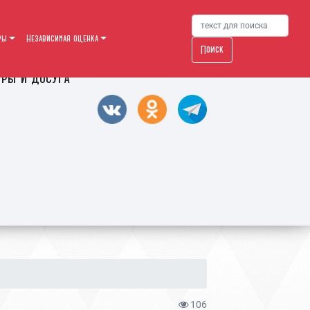
ры
Независимая оценка
Поиск
уры и досуга
106