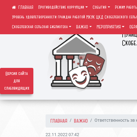
Противодействие коррупции
События
Режим работ
Уровень удовлетворенности граждан работой МКУК ЦКД Скобелевского сель
Скобелевская сельская библиотека
ВАЖНО
МЕРОПРИЯТИЯ
ОБР
Муниц
Скобе
Версия сайта
для
слабовидящих
ГЛАВНАЯ
ВАЖНО
Ответственность зв н
22.11.2022 07:42