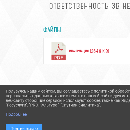
ОТВЕТСТВЕННОСТЬ ЗВ Н
ФАЙЛЫ
информация (264.8 KiB)
Пользуясь нашим сайтом, вы соглашаетесь с политикой обрабо
персональных данных а также с тем что наш веб-сайт и другие
веб-сайту сторонние сервисы используют cookies такие как Янд
"Госуслуги", "PRO.Культура", "Спутник аналитика".
Подробнее
Подтверждаю