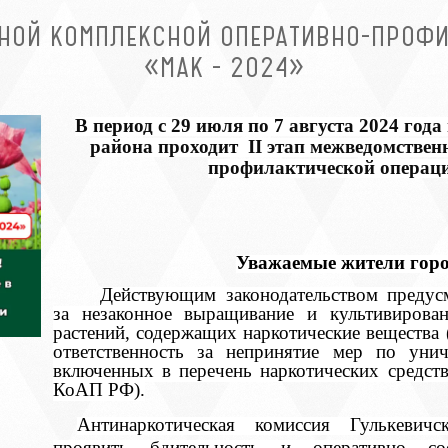
ННОЙ КОМПЛЕКСНОЙ ОПЕРАТИВНО-ПРОФ
«МАК - 2024»
В период с 29 июля по 7 августа 2024 год
района проходит I
I
этап межведомствен
профилактической операци
Уважаемые жители горо
Действующим законодательством предусм
за незаконное выращивание и культивирова
растений, содержащих наркотические вещества 
ответственность за непринятие мер по уни
включенных в перечень наркотических средств
КоАП РФ).
Антинаркотическая комиссия Гулькевич
проявить бдительность и оперативно с