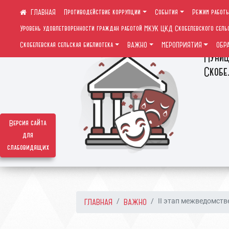
Противодействие коррупции
События
Режим работ
Уровень удовлетворенности граждан работой МКУК ЦКД Скобелевского сель
Скобелевская сельская библиотека
ВАЖНО
МЕРОПРИЯТИЯ
ОБР
Муниц
Скобе
Версия сайта
для
слабовидящих
ГЛАВНАЯ
ВАЖНО
II этап межведомстве