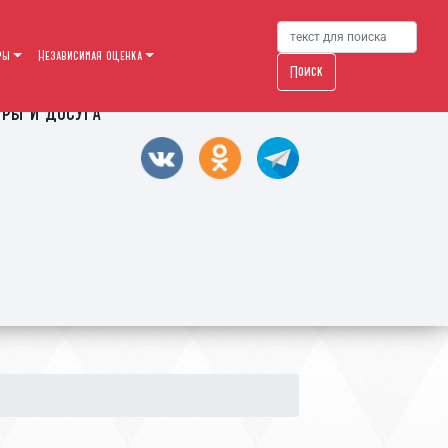
ры
Независимая оценка
Поиск
уры и досуга