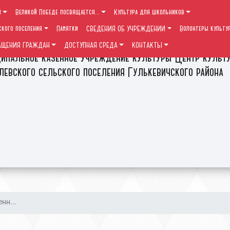
ы
Великой Победе посвящается...
Культура для школьников
ского поселения
Памятки
СВЕДЕНИЯ ОБ УЧРЕЖДЕНИИ
Волонтеры культу
АЩЕНИЯ ГРАЖДАН
ДОСТУПНАЯ СРЕДА
КОНТАКТЫ
ипальное казенное учреждение культуры Центр культ
левского сельского поселения Гулькевичского района
нн...