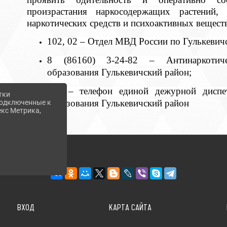
произрастания наркосодержащих растений, 
наркотических средств и психоактивных вещест
102, 02 – Отдел МВД России по Гулькевич
8 (86160) 3-24-82 – Антинаркотиче
образования Гулькевичский район;
112 – телефон единой дежурной диспе
тки
образования Гулькевичский район
 подключенные к
екс Метрика,
ВХОД
КАРТА САЙТА